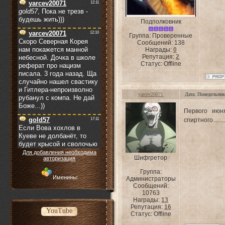
Подполковник
Группа: Проверенные
Сообщений:
138
Награды:
0
Репутация:
2
Статус:
Offline
yarcev20071
Дата: Понедельник
Первого июн
спиртного.......
Для добавления необходима
Шифгретор
авторизация
Группа:
Именины:
Администраторы
Сообщений:
10763
Награды:
13
Репутация:
16
YouTube
Статус:
Offline