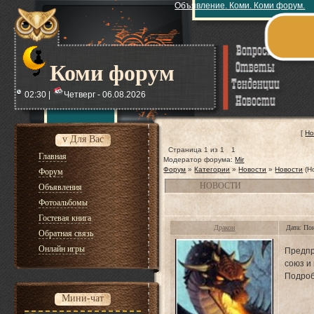
Объявление. Коми. Коми форум.
Коми форум
02:30 |
Четверг - 06.08.2026
[
Но
v Для Вас
Страница
1
из
1
1
Главная
Модератор форума:
Mir
Форум
»
Категории
»
Новости
»
Новости
(Н
Форум
НОВОСТИ
Объявления
Фотоальбомы
Гостевая книга
Дракон
Дата: По
Обратная связь
Онлайн игры
Предпр
союз и
Подроб
Мини-чат