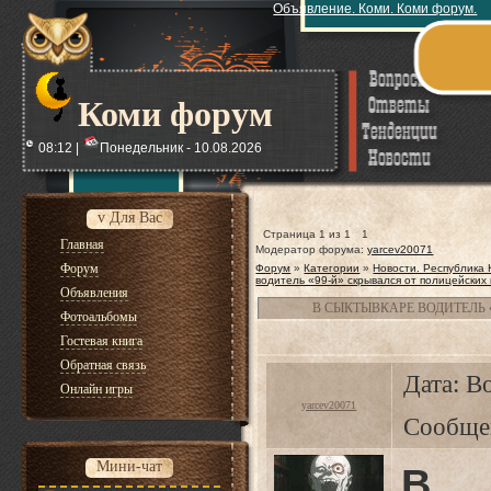
Объявление. Коми. Коми форум.
Коми форум
08:12 |
Понедельник - 10.08.2026
v Для Вас
Страница
1
из
1
1
Главная
Модератор форума:
yarcev20071
Форум
Форум
»
Категории
»
Новости. Республика
водитель «99-й» скрывался от полицейских
Объявления
В СЫКТЫВКАРЕ ВОДИТЕЛЬ 
Фотоальбомы
Гостевая книга
Обратная связь
Дата: Во
Онлайн игры
yarcev20071
Сообще
Мини-чат
В 