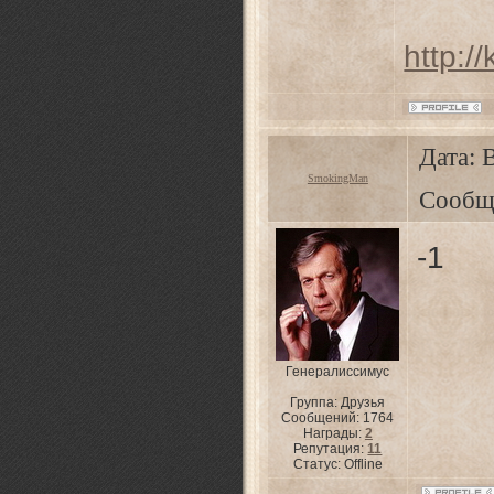
http:/
Дата: 
SmokingMan
Сообщ
-1
Генералиссимус
Группа: Друзья
Сообщений:
1764
Награды:
2
Репутация:
11
Статус:
Offline