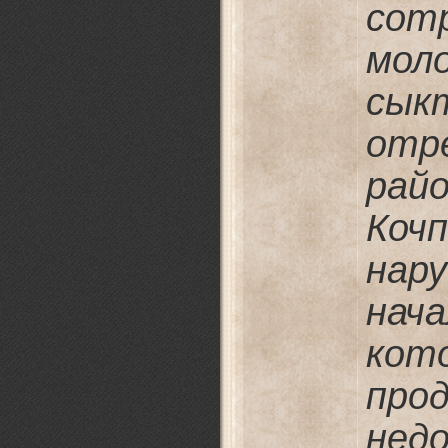
сот
мол
сы
отр
рай
К
нар
нач
кот
про
недо