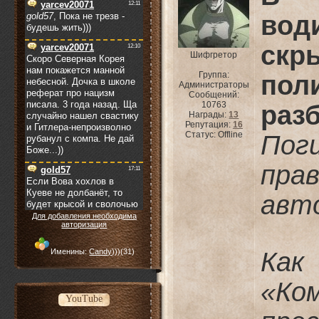
вод
ск
Шифгретор
Группа:
по
Администраторы
Сообщений:
10763
раз
Награды:
13
Репутация:
16
Статус:
Offline
Пог
пра
авт
Для добавления необходима
авторизация
Именины:
Candy)))
(31)
Ка
«Ко
YouTube