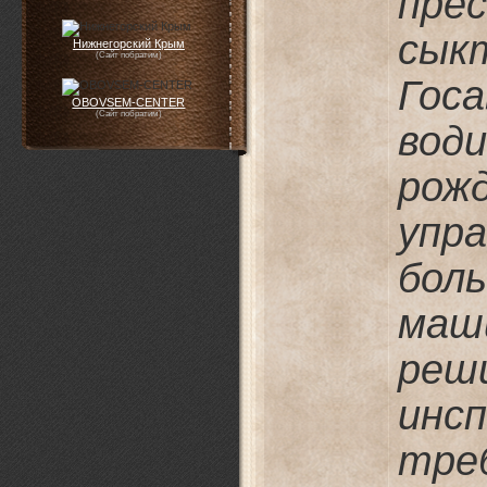
прес
сык
Нижнегорский Крым
(Сайт побратим)
Гос
OBOVSEM-CENTER
(Сайт побратим)
вод
рож
упр
бол
маш
реш
инс
тре