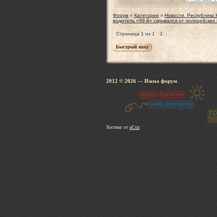
Форум
»
Категории
»
Новости. Республика
водитель «99-й» скрывался от полицейских
Страница
1
из
1
1
2012 © 2026
— Ижма 
Хостинг от
uCoz