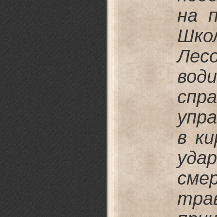
на 
Шк
Лес
во
сп
упра
в к
уда
сме
тра