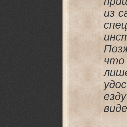
при
из с
спе
инс
Поз
что
лиш
удо
езд
виде