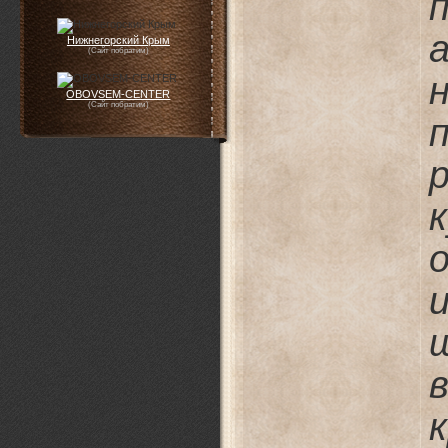
Нижнегорский Крым
(Сайт побратим)
OBOVSEM-CENTER
(Сайт побратим)