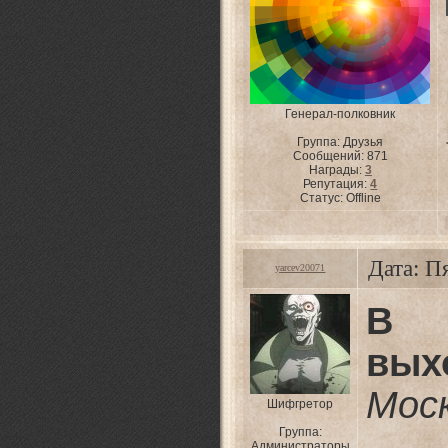
Генерал-полковник
Группа: Друзья
Сообщений:
871
Награды:
3
Репутация:
4
Статус:
Offline
Дата: П
yarcev20071
В К
вых
Мос
Шифгретор
Группа:
— С
Администраторы