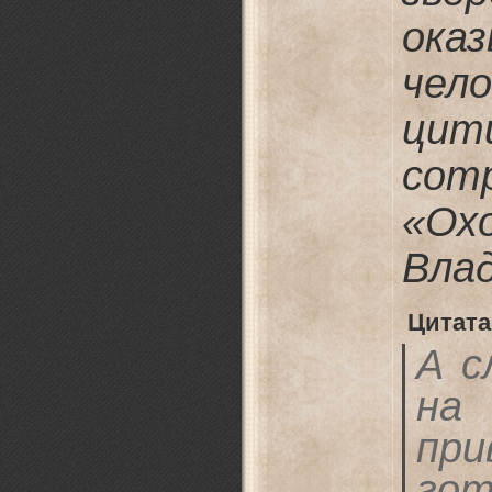
ок
че
ци
со
«Ох
Влад
Цитата
А с
на
п
го