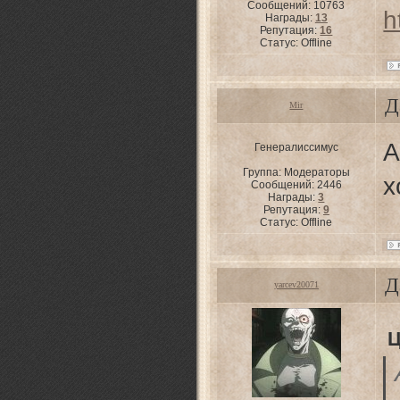
Сообщений:
10763
h
Награды:
13
Репутация:
16
Статус:
Offline
Д
Mir
А
Генералиссимус
Группа: Модераторы
х
Сообщений:
2446
Награды:
3
Репутация:
9
Статус:
Offline
Д
yarcev20071
Ц