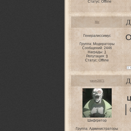
Статус:
Offline
Д
Mir
О
Генералиссимус
Группа: Модераторы
Сообщений:
2446
Награды:
3
Репутация:
9
Статус:
Offline
Д
yarcev20071
Ц
Шифгретор
Группа: Администраторы