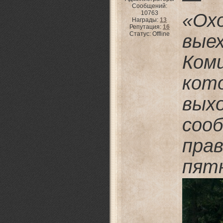
Сообщений:
10763
«Ох
Награды:
13
Репутация:
16
Статус:
Offline
вые
Ком
ко
вых
со
пр
пят