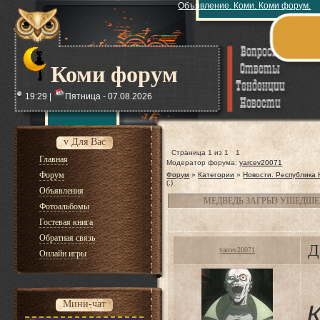
Объявление. Коми. Коми форум.
Коми форум
19:29 |
Пятница - 07.08.2026
v Для Вас
Страница
1
из
1
1
Главная
Модератор форума:
yarcev20071
Форум
Форум
»
Категории
»
Новости. Республика
(.)
Объявления
МЕДВЕДЬ ЗАГРЫЗ УШЕДШЕ
Фотоальбомы
Гостевая книга
Обратная связь
Д
yarcev20071
Онлайн игры
Мини-чат