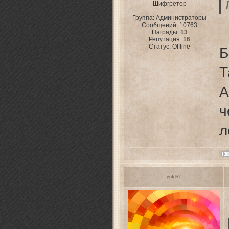
Шифгретор
Группа: Администраторы
Сообщений:
10763
Награды:
13
Репутация:
16
Статус:
Offline
Б
Т
А
ч
л
gold57