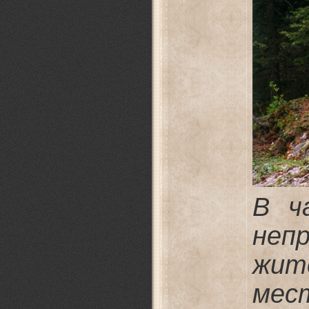
В ч
неп
жит
мес