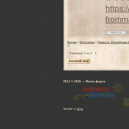
https:
fromm
Форум
»
Категории
»
Новости. Республика
(.)
Страница
1
из
1
1
2012 © 2026
— Ижма 
Хостинг от
uCoz