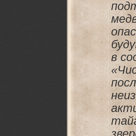
под
ме
опа
буд
в со
«Ч
пос
неи
акт
тай
зве