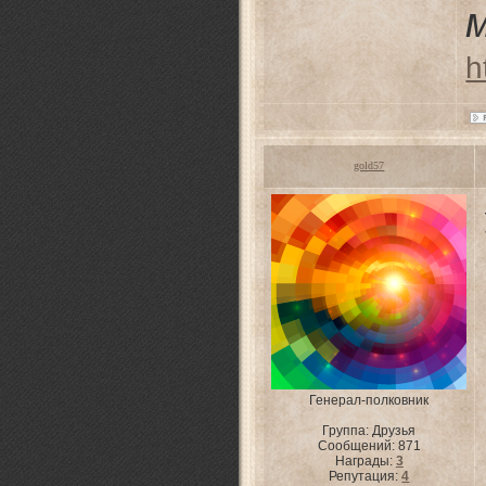
h
gold57
Генерал-полковник
Группа: Друзья
Сообщений:
871
Награды:
3
Репутация:
4