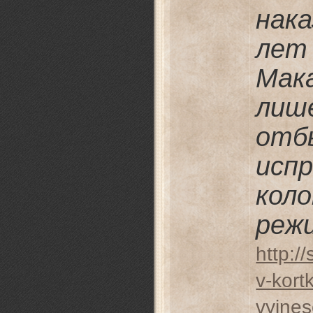
нак
лет
Мак
лиш
от
исп
кол
реж
http:/
v-kort
vyines