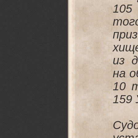
105
то
при
хищ
из 
на 
10 
159 
Суд