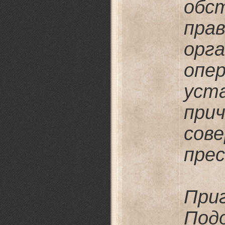
обс
пра
ор
опе
ус
пр
сов
пре
Пр
Под