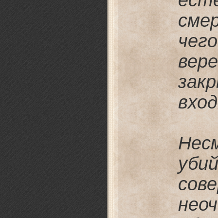
ест
сме
че
ве
зак
вход
Нес
уб
со
нео