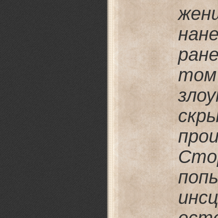
жен
нан
ран
том 
зло
скр
пр
Сто
поп
инс