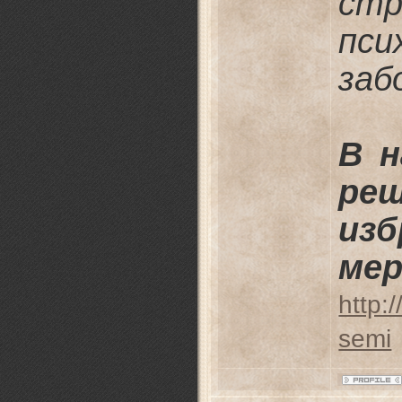
ст
пси
заб
В 
реш
из
мер
http:
semi