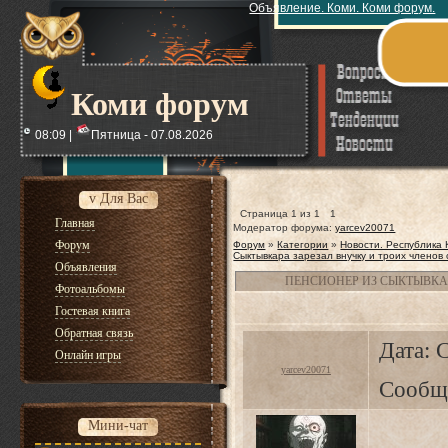
Объявление. Коми. Коми форум.
Коми форум
08:09 |
Пятница - 07.08.2026
v Для Вас
Страница
1
из
1
1
Главная
Модератор форума:
yarcev20071
Форум
Форум
»
Категории
»
Новости. Республика
Сыктывкара зарезал внучку и троих членов
Объявления
ПЕНСИОНЕР ИЗ СЫКТЫВКА
Фотоальбомы
Гостевая книга
Обратная связь
Дата: С
Онлайн игры
yarcev20071
Сообщ
Мини-чат