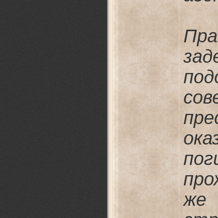
Пра
зад
по
со
пр
ок
по
про
же