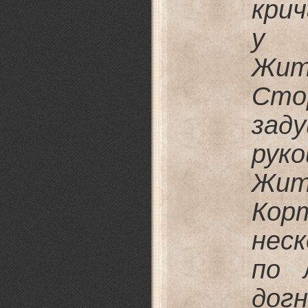
кри
у 
Жи
Сто
зад
ру
Жи
Кор
нес
по 
дог