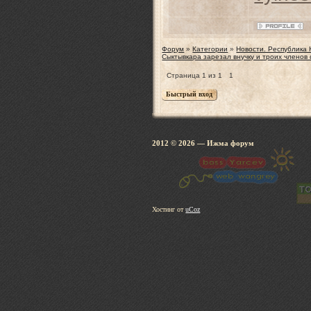
Форум
»
Категории
»
Новости. Республика
Сыктывкара зарезал внучку и троих членов
Страница
1
из
1
1
2012 © 2026
— Ижма 
Хостинг от
uCoz