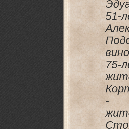
Эду
51-
Але
По
вин
75-
жи
Кор
- 
жи
Сто