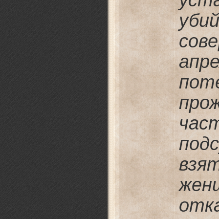
уст
уб
сов
апр
пот
пр
ча
под
взя
ж
от