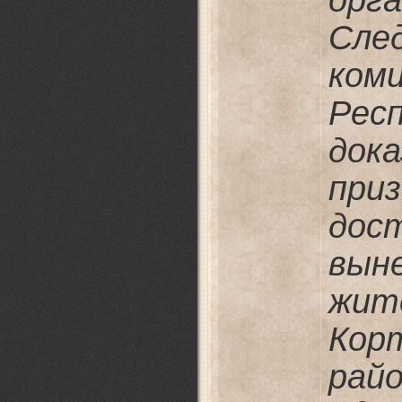
орг
Сле
ко
Ре
док
пр
дос
вын
жит
Кор
рай