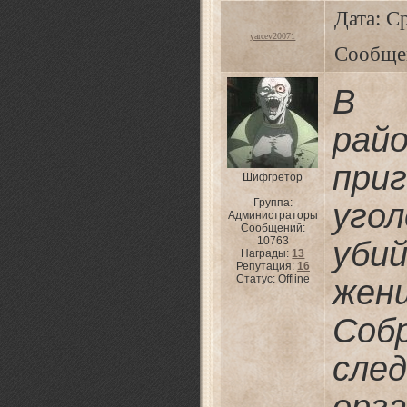
Дата: Ср
yarcev20071
Сообще
В 
ра
пр
Шифгретор
Группа:
уго
Администраторы
Сообщений:
10763
уби
Награды:
13
Репутация:
16
Статус:
Offline
жен
Соб
сле