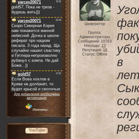
Уг
фа
Шифгретор
по
Группа:
Администраторы
Сообщений:
10763
уби
Награды:
13
Репутация:
16
Статус:
Offline
в 
ле
Сык
Для добавления необходима
со
авторизация
Именины:
слу
рег
YouTube