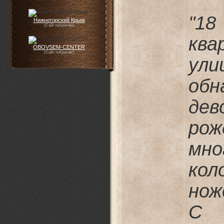
"1
Нижнегорский Крым
(Сайт побратим)
кв
OBOVSEM-CENTER
(Сайт побратим)
ул
об
дев
р
мно
кол
нож
С 