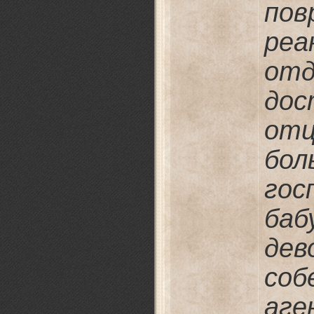
по
реа
отд
дос
от
бол
гос
ба
дев
соб
аге