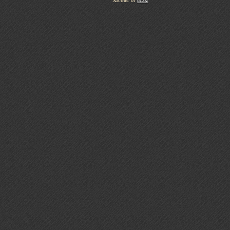
Хостинг от
uCoz