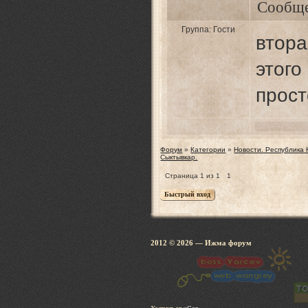
Сообщ
Группа: Гости
втора
этог
прост
Форум
»
Категории
»
Новости. Республика
Сыктывкар.
Страница
1
из
1
1
2012 © 2026
— Ижма 