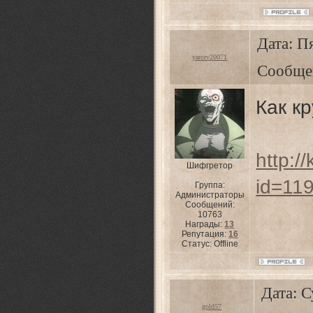
Дата: Пя
yarcev20071
Сообще
Как к
http:/
Шифгретор
id=11
Группа:
Администраторы
Сообщений:
10763
Награды:
13
Репутация:
16
Статус:
Offline
Дата: С
gold57