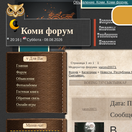
Объявление. Коми. Коми форум.
Коми форум
20:16 |
Суббота - 08.08.2026
v Для Вас
Страница
1
из
1
1
Главная
Модератор форума:
yarcev20071
Форум
Форум
»
Категории
»
Новости. Республика
Сыктывкар.
Объявления
BOEING 737 СЫКТЫВКАР.
Фотоальбомы
Гостевая книга
Обратная связь
Дата: П
Онлайн игры
yarcev20071
Сообщ
Мини-чат
В 