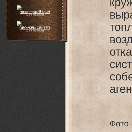
кру
выр
Нижнегорский Крым
(Сайт побратим)
топ
OBOVSEM-CENTER
(Сайт побратим)
воз
отк
сис
соб
аген
Фото 