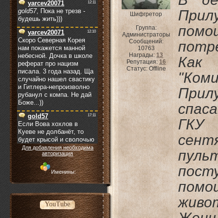
При
Шифгретор
пом
Группа:
Администраторы
Сообщений:
потре
10763
Награды:
13
Как
Репутация:
16
Статус:
Offline
"Ко
Прил
спас
ГКУ 
сент
Для добавления необходима
пул
авторизация
пос
Именины:
пом
живо
YouTube
Женщ