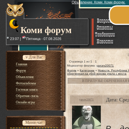
Объявление. Коми. Коми форум.
Коми форум
23:07 |
Пятница - 07.08.2026
v Для Вас
Страница
1
из
1
1
Главная
Модератор форума:
yarcev20071
Форум
Форум
»
Категории
»
Новости. Республика
обреченная на убой корова упала с моста
Объявления
В ПРИЛУЗЬЕ ОБРЕЧЕННАЯ
Фотоальбомы
Гостевая книга
Обратная связь
Дата: Сре
yarcev20071
Онлайн игры
Мини-чат
В де