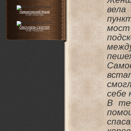
вела
Нижнегорский Крым
(Сайт побратим)
пунк
мост
OBOVSEM-CENTER
(Сайт побратим)
подс
меж
пеш
Само
вст
смог
себе 
В те
помо
спас
коро