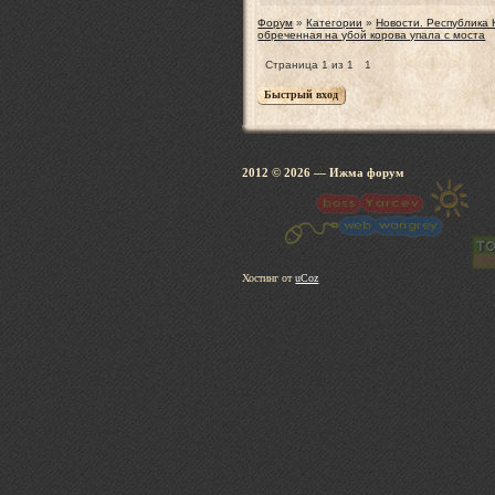
Форум
»
Категории
»
Новости. Республика
обреченная на убой корова упала с моста
Страница
1
из
1
1
2012 © 2026
— Ижма 
Хостинг от
uCoz