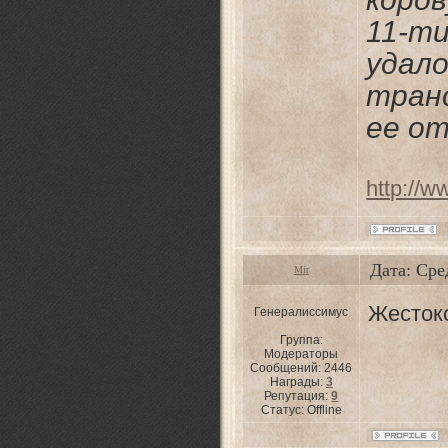
11-т
удал
тран
ее от
http://w
Дата: Сре
Mir
Жесток
Генералиссимус
Группа:
Модераторы
Сообщений:
2446
Награды:
3
Репутация:
9
Статус:
Offline