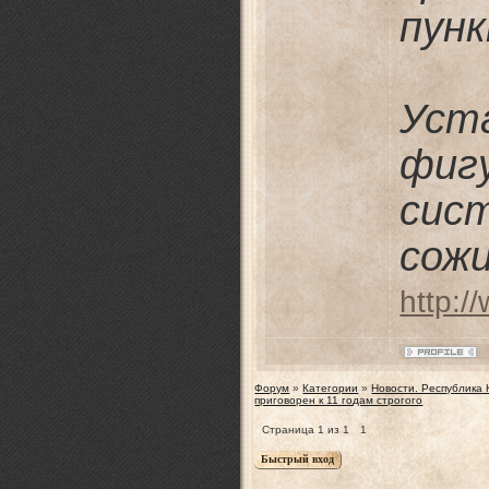
пунк
Уст
фиг
сис
сож
http:/
Форум
»
Категории
»
Новости. Республика
приговорен к 11 годам строгого
Страница
1
из
1
1