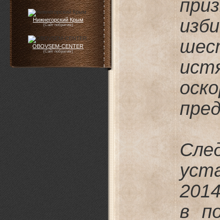
пр
из
Нижнегорский Крым
(Сайт побратим)
шес
OBOVSEM-CENTER
(Сайт побратим)
ис
оск
пре
Сл
уст
2014
в п