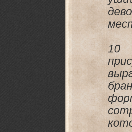
дев
мес
10 
при
выр
бра
фор
сот
кот