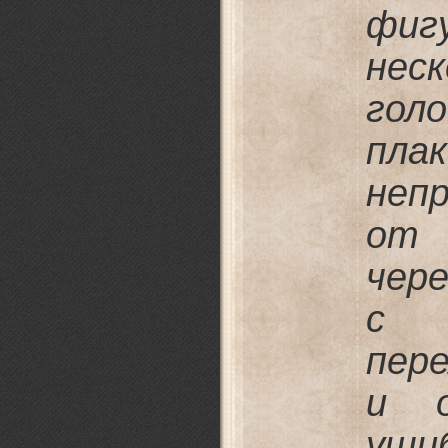
фи
нес
гол
пл
неп
от 
чер
с 
пер
и о
уши