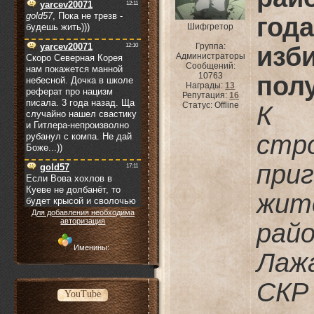
год
Шифгретор
Группа:
из
Администраторы
Сообщений:
10763
пол
Награды:
13
Репутация:
16
Статус:
Offline
К 
ст
при
жит
Для добавления необходима
авторизация
рай
Именины:
Лаж
СКР 
YouTube