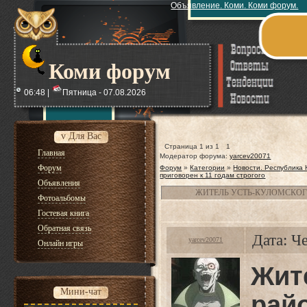
Объявление. Коми. Коми форум.
Коми форум
06:48 |
Пятница - 07.08.2026
v Для Вас
Страница
1
из
1
1
Главная
Модератор форума:
yarcev20071
Форум
Форум
»
Категории
»
Новости. Республика
приговорен к 11 годам строгого
Объявления
ЖИТЕЛЬ УСТЬ-КУЛОМСКОГ
Фотоальбомы
Гостевая книга
Обратная связь
Дата: Ч
yarcev20071
Онлайн игры
Жит
Мини-чат
рай