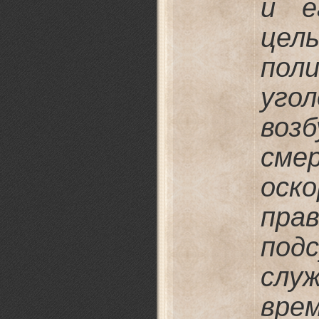
и е
цел
по
уг
воз
сме
оск
пра
под
слу
врем