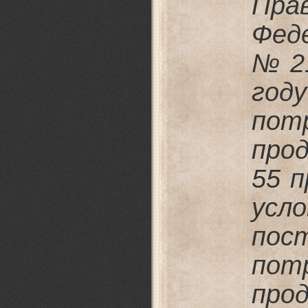
Пра
Феде
№ 21
го
пот
прод
55 п
усл
по
пот
прод