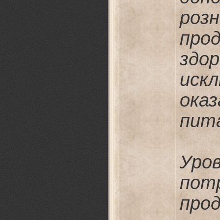
роз
про
здо
иск
ока
пит
Ур
пот
про