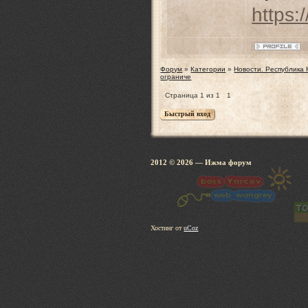
https:
Форум
»
Категории
»
Новости. Республика
ограниче
Страница
1
из
1
1
2012 © 2026
— Ижма 
Хостинг от
uCoz