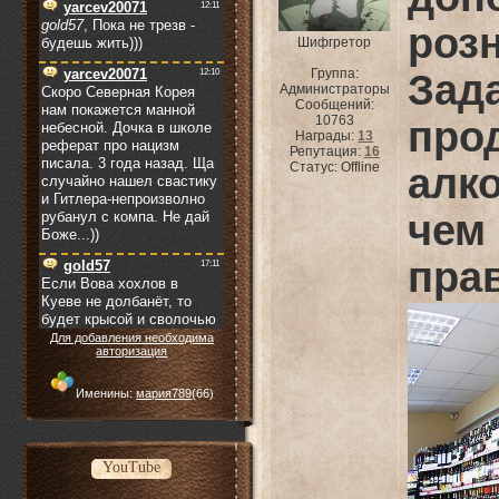
роз
Шифгретор
Группа:
Зад
Администраторы
Сообщений:
10763
пр
Награды:
13
Репутация:
16
Статус:
Offline
алк
чем
пра
Для добавления необходима
авторизация
Именины:
мария789
(66)
YouTube