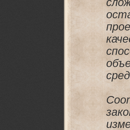
слож
ост
пр
кач
спо
объ
сред
Соо
зак
изм