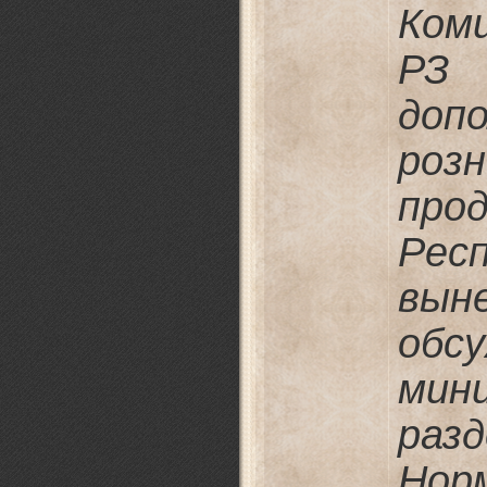
Коми
РЗ
доп
роз
про
Рес
вын
об
мин
раз
Нор