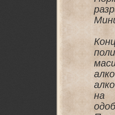
раз
Мин
Кон
по
мас
алк
алко
на 
одо