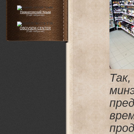
Нижнегорский Крым
(Сайт побратим)
OBOVSEM-CENTER
(Сайт побратим)
Так
ми
пр
вре
прод