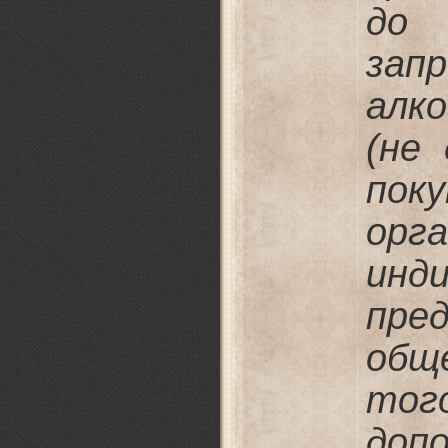
до 
зап
алко
(не
по
ор
инд
пре
общ
то
до