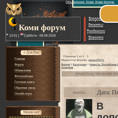
Объявление. Коми. Коми форум.
Коми форум
13:01 |
Суббота - 08.08.2026
v Для Вас
Страница
1
из
1
1
Главная
Модератор форума:
yarcev20071
Форум
Форум
»
Категории
»
Новости. Республика
ограниче
Объявления
ПРАВИТЕЛЬСТВО КОМИ ПР
Фотоальбомы
Гостевая книга
Обратная связь
Дата: П
yarcev20071
Онлайн игры
В 
Мини-чат
доп