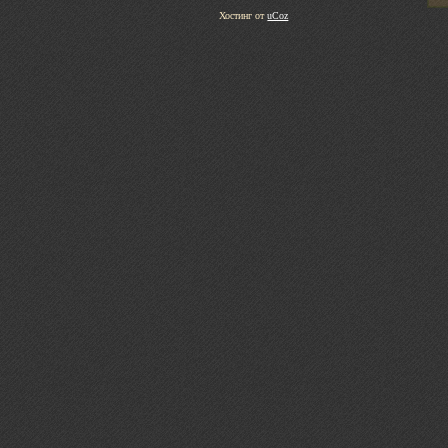
Хостинг от
uCoz