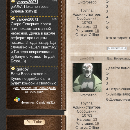
1-
Шифгретор
2-
Группа:
3-
Администраторы
4-
Сообщений:
5-
10763
Награды:
13
6-
Репутация:
16
...
Статус:
Offline
Кто отгадает,
yarcev20071
Дата: Воскресенье
Давайте помог
1-
2-
3-
Для добавления необходима
4-Отдаю соба
авторизация
5-Выкидываю(
Шифгретор
6-Доедаю невм
Именины:
Candy)))
(31)
Группа:
Администраторы
Сообщений:
10763
Награды:
13
YouTube
Репутация:
16
Статус:
Offline