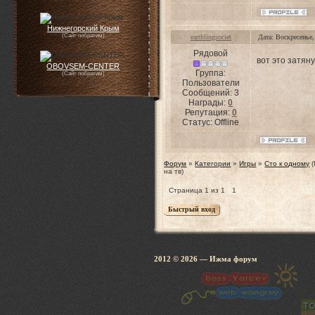
Нижнегорский Крым
(Сайт побратим)
earthlingsociet
Дата: Воскресенье
Рядовой
вот это затян
OBOVSEM-CENTER
Группа:
(Сайт побратим)
Пользователи
Сообщений:
3
Награды:
0
Репутация:
0
Статус:
Offline
Форум
»
Категории
»
Игры
»
Сто к одному
на тв)
Страница
1
из
1
1
2012 © 2026
— Ижма 