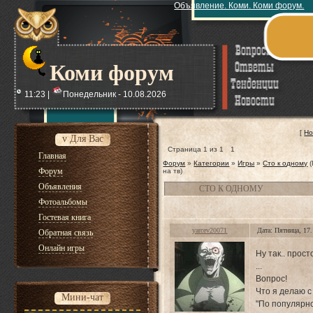
Объявление. Коми. Коми форум.
Коми форум
11:23 |
Понедельник - 10.08.2026
[
Но
v Для Вас
Страница
1
из
1
1
Главная
Форум
»
Категории
»
Игры
»
Сто к одному
Форум
на тв)
Объявления
СТО К ОДНОМУ
Фотоальбомы
Гостевая книга
yarcev20071
Дата: Пятница, 17
Обратная связь
Онлайн игры
Ну так.. прост
...
Вопрос!
Что я делаю с
Мини-чат
"По популярно